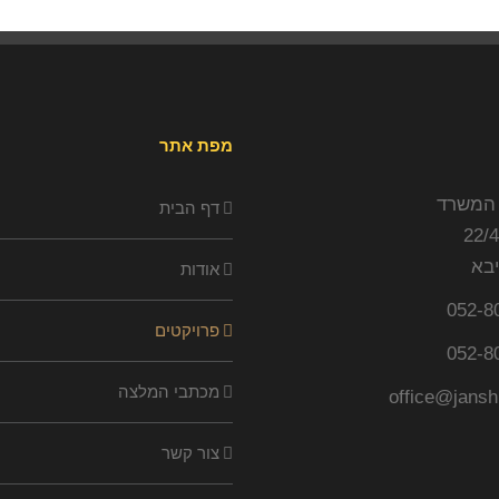
מפת אתר
המשרד
דף הבית
יבא
אודות
052-8
פרויקטים
052-8
מכתבי המלצה
office@janshu
צור קשר