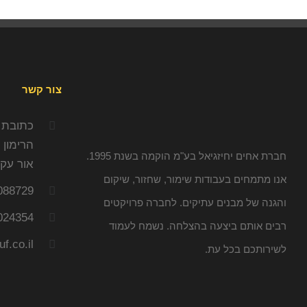
צור קשר
כתובת 
הרימון 22/4
חברת אחים יחיזגיאל בע"מ הוקמה בשנת 1995.
אור עק
אנו מתמחים בעבודות שימור, שחזור, שיקום
088729
והגנה של מבנים עתיקים. לחברה פרויקטים
024354
רבים אותם ביצעה בהצלחה. נשמח לעמוד
f.co.il
לשירותכם בכל עת.